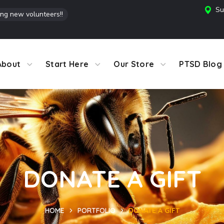
Su
ing new volunteers!!
About
Start Here
Our Store
PTSD Blog
DONATE A GIFT
HOME
PORTFOLIO
DONATE A GIFT