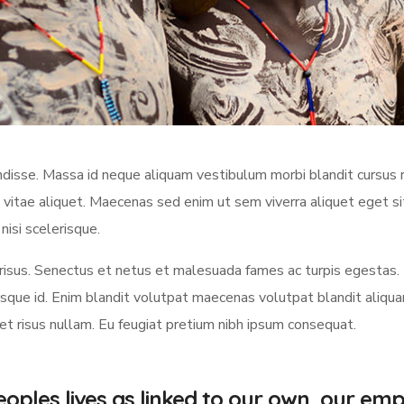
sse. Massa id neque aliquam vestibulum morbi blandit cursus ri
 vitae aliquet. Maecenas sed enim ut sem viverra aliquet eget s
nisi scelerisque.
us. Senectus et netus et malesuada fames ac turpis egestas.
ue id. Enim blandit volutpat maecenas volutpat blandit aliquam 
met risus nullam. Eu feugiat pretium nibh ipsum consequat.
oples lives as linked to our own, our em