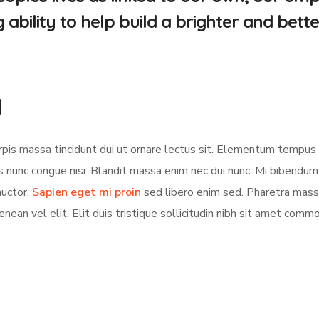
bility to help build a brighter and bette
d
turpis massa tincidunt dui ut ornare lectus sit. Elementum tempu
s nunc congue nisi. Blandit massa enim nec dui nunc. Mi bibendu
auctor.
Sapien eget mi proin
sed libero enim sed. Pharetra massa
nean vel elit. Elit duis tristique sollicitudin nibh sit amet comm