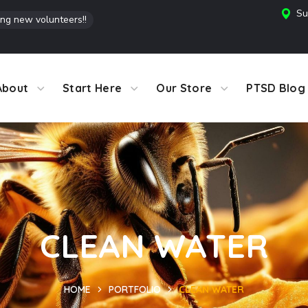
Su
ing new volunteers!!
About
Start Here
Our Store
PTSD Blog
CLEAN WATER
HOME
PORTFOLIO
CLEAN WATER