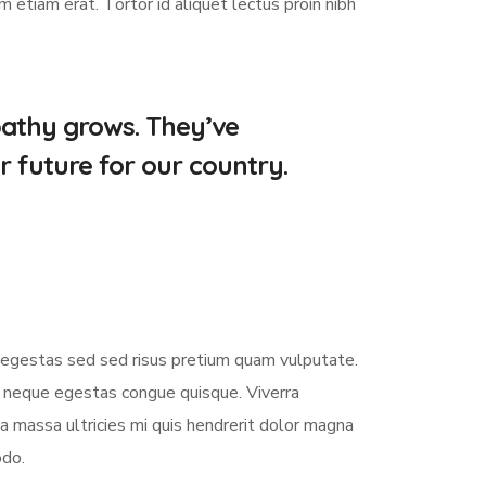
etiam erat. Tortor id aliquet lectus proin nibh
pathy grows. They’ve
r future for our country.
s egestas sed sed risus pretium quam vulputate.
m neque egestas congue quisque. Viverra
 massa ultricies mi quis hendrerit dolor magna
odo.