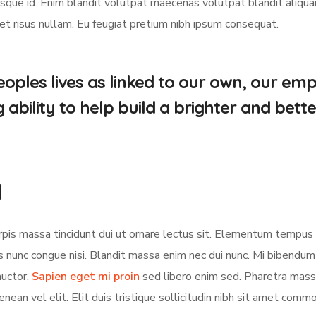
ue id. Enim blandit volutpat maecenas volutpat blandit aliquam 
met risus nullam. Eu feugiat pretium nibh ipsum consequat.
oples lives as linked to our own, our em
bility to help build a brighter and bette
d
turpis massa tincidunt dui ut ornare lectus sit. Elementum tempu
s nunc congue nisi. Blandit massa enim nec dui nunc. Mi bibendu
auctor.
Sapien eget mi proin
sed libero enim sed. Pharetra massa
nean vel elit. Elit duis tristique sollicitudin nibh sit amet comm