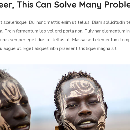
eer, This Can Solve Many Prob
 scelerisque. Dui nunc mattis enim ut tellus. Diam sollicitudin t
m. Proin fermentum leo vel orci porta non. Pulvinar elementum in
e purus semper eget duis at tellus at. Massa sed elementum temp
u augue ut. Eget aliquet nibh praesent tristique magna sit.