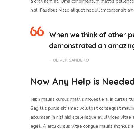
a erat nam at. Urna condimentum mattis pellentesq
nisl. Faucibus vitae aliquet nec ullamcorper sit a
When we think of other pe
demonstrated an amazing a
– OLIVER SANDERO
Now Any Help is Neede
Nibh mauris cursus mattis molestie a. In cursus 
Sagittis purus sit amet volutpat consequat mauri
accumsan in nisl nisi scelerisque eu ultrices vitae 
eget. A arcu cursus vitae congue mauris rhoncus ae